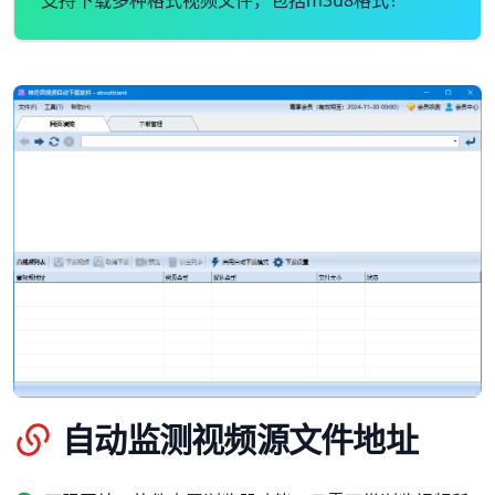
自动监测视频源文件地址